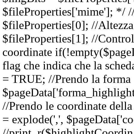
$fileProperties['mime']; */
$fileProperties[0]; //Altez
$fileProperties[1]; //Contro
coordinate if(!empty($pageDa
flag che indica che la sched
= TRUE; //Prendo la forma 
$pageData['forma_highlight'
//Prendo le coordinate dell
= explode(',', $pageData['co
//print_r($highlightCoordin