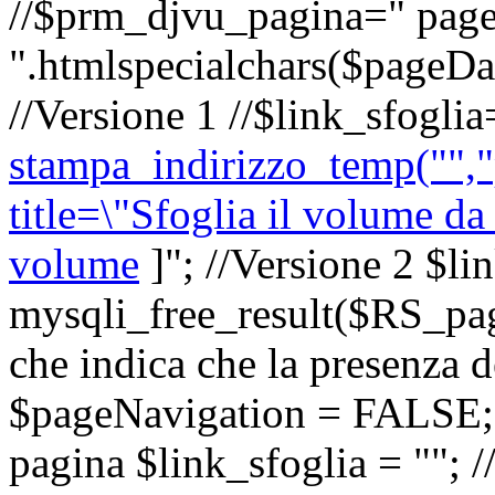
//$prm_djvu_pagina=" page
".htmlspecialchars($pageD
//Versione 1 //$link_sfoglia
stampa_indirizzo_temp("",
title=\"Sfoglia il volume da
volume
]
"; //Versione 2 $li
mysqli_free_result($RS_pagin
che indica che la presenza d
$pageNavigation = FALSE; }
pagina $link_sfoglia = ""; /