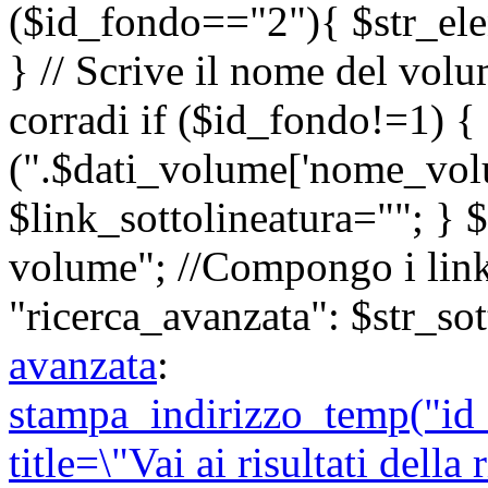
($id_fondo=="2"){ $str_ele
} // Scrive il nome del vol
corradi if ($id_fondo!=1) {
(".$dati_volume['nome_volu
$link_sottolineatura=""; } $
volume"; //Compongo i link
"ricerca_avanzata": $str_sot
avanzata
:
stampa_indirizzo_temp("id
title=\"Vai ai risultati della 