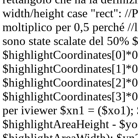
width/height case "rect": //P
moltiplico per 0,5 perché //l
sono state scalate del 50% 
$highlightCoordinates[0]*0
$highlightCoordinates[1]*0
$highlightCoordinates[2]*0
$highlightCoordinates[3]*0.
per iviewer $xn1 = ($xo1);
$highlightAreaHeight - $yo
$highlightAreaWidth); $yn2