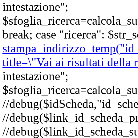
intestazione";
$sfoglia_ricerca=calcola_s
break; case "ricerca": $str_s
stampa_indirizzo_temp("id
title=\"Vai ai risultati della 
intestazione";
$sfoglia_ricerca=calcola_s
//debug($idScheda,"id_sche
//debug($link_id_scheda_p
//debug($link_id_scheda_s