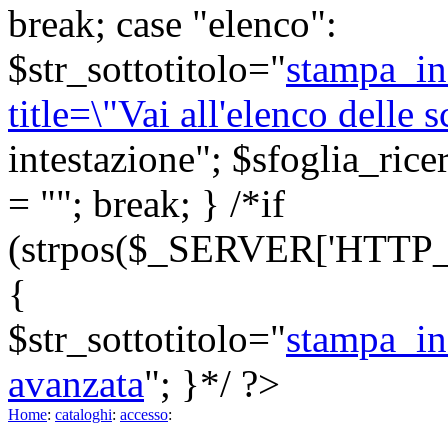
break; case "elenco":
$str_sottotitolo="
stampa_in
title=\"Vai all'elenco delle
intestazione"; $sfoglia_ricer
= ""; break; } /*if
(strpos($_SERVER['HTTP_R
{
$str_sottotitolo="
stampa_in
avanzata
"; }*/ ?>
Home
:
cataloghi
:
accesso
: