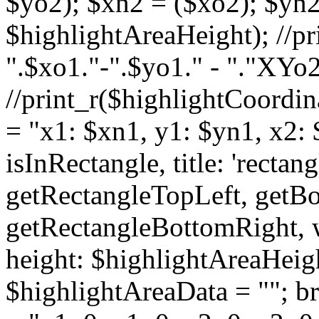
$yo2); $xn2 = ($xo2); $yn
$highlightAreaHeight); //pr
".$xo1."-".$yo1." - "."XYo2
//print_r($highlightCoordin
= "x1: $xn1, y1: $yn1, x2: 
isInRectangle, title: 'rectan
getRectangleTopLeft, getB
getRectangleBottomRight, 
height: $highlightAreaHeight
$highlightAreaData = ""; br