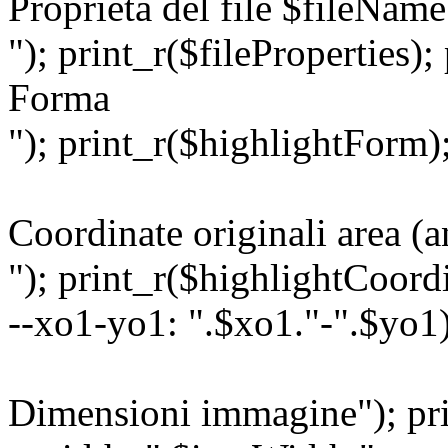
Proprietà del file $fileName
"); print_r($fileProperties);
Forma
"); print_r($highlightForm);
Coordinate originali area (a
"); print_r($highlightCoordi
--xo1-yo1: ".$xo1."-".$yo1)
Dimensioni immagine"); pri