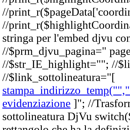
//print_r($pageData['coordin
//print_r($highlightCoordina
stringa per l'embed djvu con
//$prm_djvu_pagina=" pag
//$str_IE_highlight=""; //$l
//$link_sottolineatura="
[
stampa_indirizzo_temp("","s
evidenziazione
]
"; //Trasfor
sottolineatura DjVu switch(
rettangolo che ha la definiz