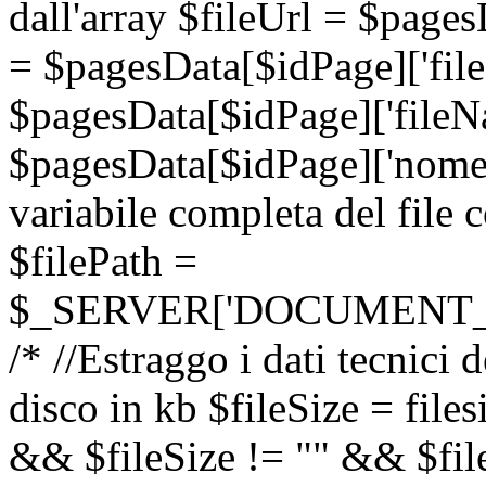
dall'array $fileUrl = $pages
= $pagesData[$idPage]['fil
$pagesData[$idPage]['file
$pagesData[$idPage]['nomen
variabile completa del file 
$filePath =
$_SERVER['DOCUMENT_ROOT'
/* //Estraggo i dati tecnici
disco in kb $fileSize = files
&& $fileSize != "" && $fil