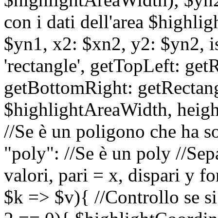
con i dati dell'area $highli
$yn1, x2: $xn2, y2: $yn2, is
'rectangle', getTopLeft: ge
getBottomRight: getRectan
$highlightAreaWidth, heigh
//Se è un poligono che ha so
"poly": //Se è un poly //Sep
valori, pari = x, dispari y 
$k => $v){ //Controllo se si