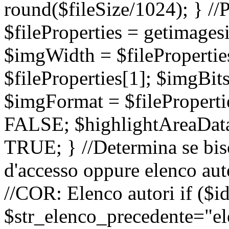
round($fileSize/1024); } //
$fileProperties = getimagesi
$imgWidth = $filePropertie
$fileProperties[1]; $imgBits 
$imgFormat = $fileProperti
FALSE; $highlightAreaData
TRUE; } //Determina se bis
d'accesso oppure elenco aut
//COR: Elenco autori if ($i
$str_elenco_precedente="ele