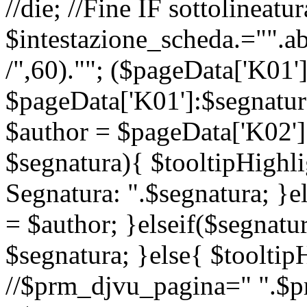
//die; //Fine IF sottolineatur
$intestazione_scheda.="".ab
/",60).""; ($pageData['K01'
$pageData['K01']:$segnatur
$author = $pageData['K02']
$segnatura){ $tooltipHighli
Segnatura: ".$segnatura; }e
= $author; }elseif($segnatu
$segnatura; }else{ $tooltipH
//$prm_djvu_pagina=" ".$