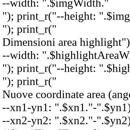
--width: ".$imgWidth."
"); print_r("--height: ".$im
"); print_r("
Dimensioni area highlight")
--width: ".$highlightAreaW
"); print_r("--height: ".$hi
"); print_r("
Nuove coordinate area (angol
--xn1-yn1: ".$xn1."-".$yn1)
--xn2-yn2: ".$xn2."-".$yn2);