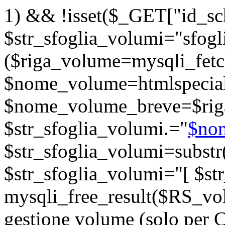
1) && !isset($_GET["id_sc
$str_sfoglia_volumi="sfogli
($riga_volume=mysqli_fet
$nome_volume=htmlspecia
$nome_volume_breve=$rig
$str_sfoglia_volumi.="
$no
$str_sfoglia_volumi=substr(
$str_sfoglia_volumi="
[ $st
mysqli_free_result($RS_volu
gestione volume (solo per 