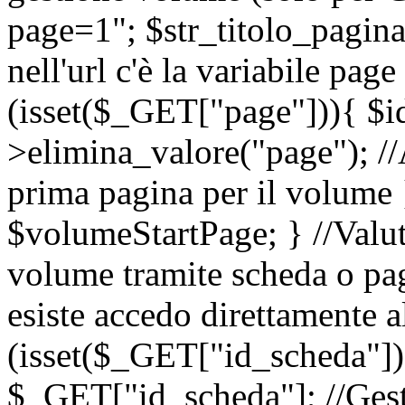
page=1"; $str_titolo_pagina=
nell'url c'è la variabile page
(isset($_GET["page"])){ $
>elimina_valore("page"); //A
prima pagina per il volume
$volumeStartPage; } //Valut
volume tramite scheda o pag
esiste accedo direttamente a
(isset($_GET["id_scheda"]
$_GET["id_scheda"]; //Gesti