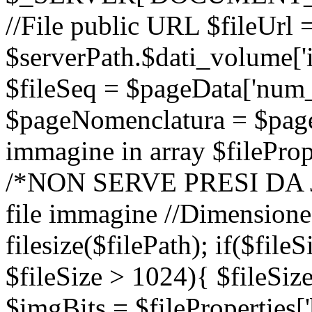
//File public URL $fileUrl 
$serverPath.$dati_volume['i
$fileSeq = $pageData['num_
$pageNomenclatura = $pageD
immagine in array $fileProp
/*NON SERVE PRESI DA JS /
file immagine //Dimensione 
filesize($filePath); if($fil
$fileSize > 1024){ $fileSiz
$imgBits = $fileProperties[