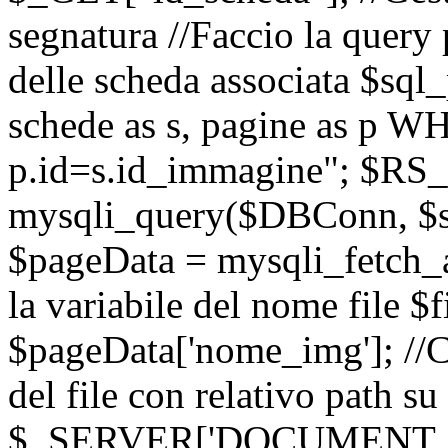
segnatura //Faccio la query p
delle scheda associata $
schede as s, pagine as p 
p.id=s.id_immagine"; $RS_
mysqli_query($DBConn, $sql
$pageData = mysqli_fetch
la variabile del nome file 
$pageData['nome_img']; //
del file con relativo path su
$_SERVER['DOCUMENT_ROOT'