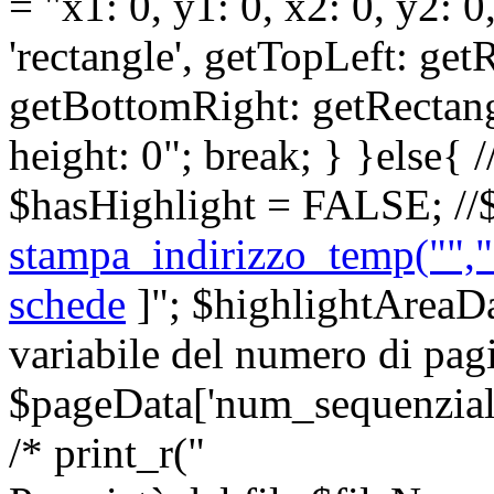
= "x1: 0, y1: 0, x2: 0, y2: 0
'rectangle', getTopLeft: ge
getBottomRight: getRectang
height: 0"; break; } }else{ 
$hasHighlight = FALSE; //$
stampa_indirizzo_temp("","s
schede
]
"; $highlightAreaD
variabile del numero di p
$pageData['num_sequenziale
/* print_r("