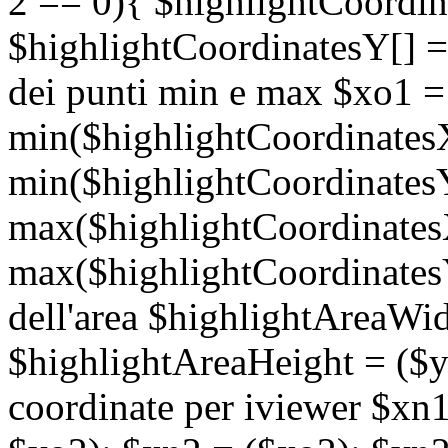
2 == 0){ $highlightCoordina
$highlightCoordinatesY[] = 
dei punti min e max $xo1 =
min($highlightCoordinates
min($highlightCoordinates
max($highlightCoordinates
max($highlightCoordinatesY
dell'area $highlightAreaWid
$highlightAreaHeight = ($y
coordinate per iviewer $xn