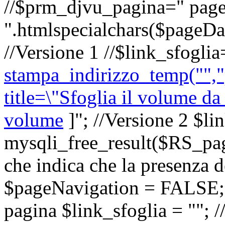
//$prm_djvu_pagina=" page
".htmlspecialchars($pageD
//Versione 1 //$link_sfoglia
stampa_indirizzo_temp("",
title=\"Sfoglia il volume da
volume
]
"; //Versione 2 $li
mysqli_free_result($RS_pagin
che indica che la presenza d
$pageNavigation = FALSE; }
pagina $link_sfoglia = ""; /