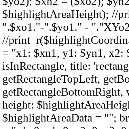
$yo2); $xn2 = ($xo2); $yn
$highlightAreaHeight); //pr
".$xo1."-".$yo1." - "."XYo2
//print_r($highlightCoordin
= "x1: $xn1, y1: $yn1, x2: 
isInRectangle, title: 'rectan
getRectangleTopLeft, getB
getRectangleBottomRight, 
height: $highlightAreaHeight
$highlightAreaData = ""; br