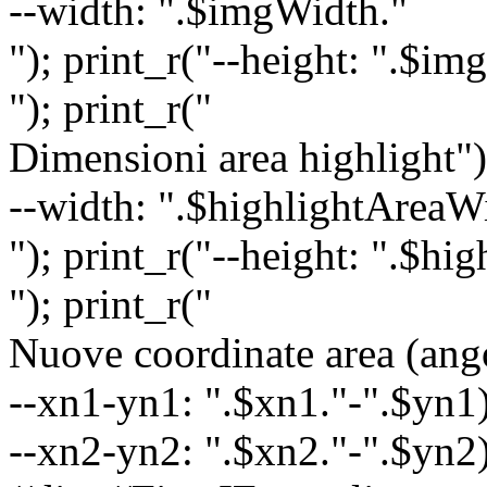
--width: ".$imgWidth."
"); print_r("--height: ".$im
"); print_r("
Dimensioni area highlight")
--width: ".$highlightAreaW
"); print_r("--height: ".$hi
"); print_r("
Nuove coordinate area (angol
--xn1-yn1: ".$xn1."-".$yn1)
--xn2-yn2: ".$xn2."-".$yn2);