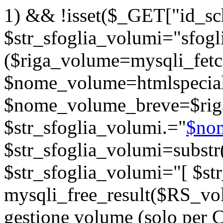
1) && !isset($_GET["id_sc
$str_sfoglia_volumi="sfogli
($riga_volume=mysqli_fet
$nome_volume=htmlspecia
$nome_volume_breve=$rig
$str_sfoglia_volumi.="
$no
$str_sfoglia_volumi=substr(
$str_sfoglia_volumi="
[ $st
mysqli_free_result($RS_volu
gestione volume (solo per 