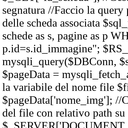
segnatura //Faccio la query p
delle scheda associata $
schede as s, pagine as p 
p.id=s.id_immagine"; $RS_
mysqli_query($DBConn, $sql
$pageData = mysqli_fetch
la variabile del nome file 
$pageData['nome_img']; //
del file con relativo path su
$_SERVER['DOCUMENT_ROOT'