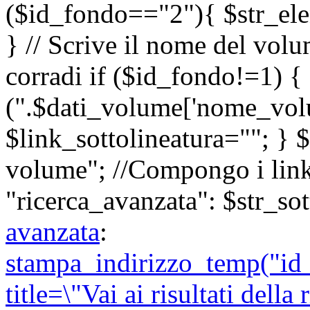
($id_fondo=="2"){ $str_ele
} // Scrive il nome del vol
corradi if ($id_fondo!=1) {
(".$dati_volume['nome_volu
$link_sottolineatura=""; } $
volume"; //Compongo i link
"ricerca_avanzata": $str_sot
avanzata
:
stampa_indirizzo_temp("id
title=\"Vai ai risultati della 