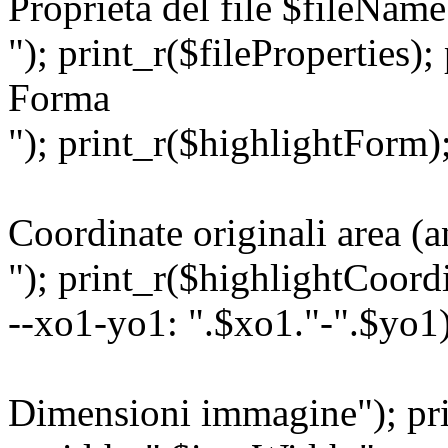
Proprietà del file $fileName
"); print_r($fileProperties);
Forma
"); print_r($highlightForm);
Coordinate originali area (a
"); print_r($highlightCoordi
--xo1-yo1: ".$xo1."-".$yo1)
Dimensioni immagine"); pri