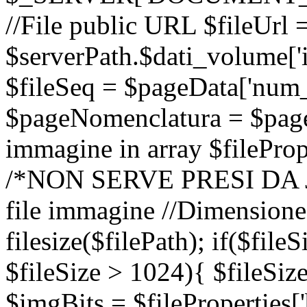
//File public URL $fileUrl 
$serverPath.$dati_volume['i
$fileSeq = $pageData['num_
$pageNomenclatura = $pageD
immagine in array $fileProp
/*NON SERVE PRESI DA JS /
file immagine //Dimensione 
filesize($filePath); if($fil
$fileSize > 1024){ $fileSiz
$imgBits = $fileProperties[