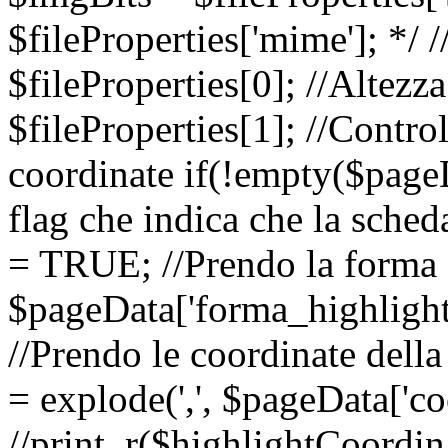
$fileProperties['mime']; */
$fileProperties[0]; //Altez
$fileProperties[1]; //Contro
coordinate if(!empty($pageDa
flag che indica che la sched
= TRUE; //Prendo la forma 
$pageData['forma_highlight'
//Prendo le coordinate dell
= explode(',', $pageData['co
//print_r($highlightCoordin