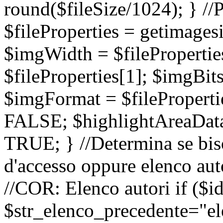
round($fileSize/1024); } //
$fileProperties = getimagesi
$imgWidth = $filePropertie
$fileProperties[1]; $imgBits 
$imgFormat = $fileProperti
FALSE; $highlightAreaData
TRUE; } //Determina se bis
d'accesso oppure elenco aut
//COR: Elenco autori if ($i
$str_elenco_precedente="ele