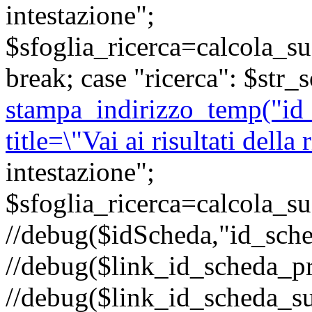
intestazione";
$sfoglia_ricerca=calcola_s
break; case "ricerca": $str_s
stampa_indirizzo_temp("id
title=\"Vai ai risultati della 
intestazione";
$sfoglia_ricerca=calcola_s
//debug($idScheda,"id_sche
//debug($link_id_scheda_p
//debug($link_id_scheda_s