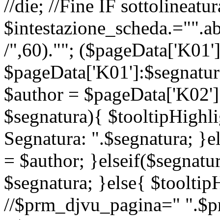
//die; //Fine IF sottolineatur
$intestazione_scheda.="".ab
/",60).""; ($pageData['K01'
$pageData['K01']:$segnatur
$author = $pageData['K02']
$segnatura){ $tooltipHighli
Segnatura: ".$segnatura; }e
= $author; }elseif($segnatu
$segnatura; }else{ $tooltipH
//$prm_djvu_pagina=" ".$