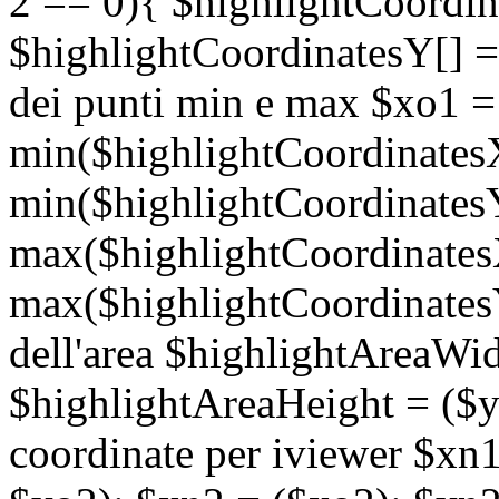
2 == 0){ $highlightCoordina
$highlightCoordinatesY[] = 
dei punti min e max $xo1 =
min($highlightCoordinates
min($highlightCoordinates
max($highlightCoordinates
max($highlightCoordinatesY
dell'area $highlightAreaWid
$highlightAreaHeight = ($y
coordinate per iviewer $xn