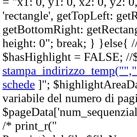
= "x1: 0, y1: 0, x2: 0, y2: 0
'rectangle', getTopLeft: ge
getBottomRight: getRectang
height: 0"; break; } }else{ 
$hasHighlight = FALSE; //$
stampa_indirizzo_temp("","s
schede
]
"; $highlightAreaD
variabile del numero di p
$pageData['num_sequenziale
/* print_r("