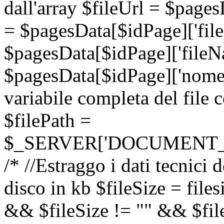
dall'array $fileUrl = $pages
= $pagesData[$idPage]['fil
$pagesData[$idPage]['file
$pagesData[$idPage]['nomen
variabile completa del file 
$filePath =
$_SERVER['DOCUMENT_ROOT'
/* //Estraggo i dati tecnici
disco in kb $fileSize = files
&& $fileSize != "" && $fil