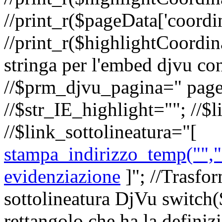
//print_r($pageData['coordin
//print_r($highlightCoordina
stringa per l'embed djvu con
//$prm_djvu_pagina=" pag
//$str_IE_highlight=""; //$l
//$link_sottolineatura="
[
stampa_indirizzo_temp("","s
evidenziazione
]
"; //Trasfor
sottolineatura DjVu switch(
rettangolo che ha la definiz