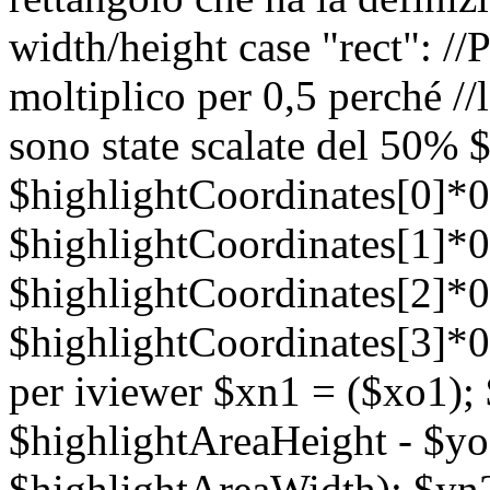
width/height case "rect": //P
moltiplico per 0,5 perché //l
sono state scalate del 50% 
$highlightCoordinates[0]*0
$highlightCoordinates[1]*0
$highlightCoordinates[2]*0
$highlightCoordinates[3]*0.
per iviewer $xn1 = ($xo1);
$highlightAreaHeight - $yo
$highlightAreaWidth); $yn2