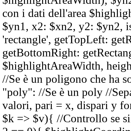
con i dati dell'area $highli
$yn1, x2: $xn2, y2: $yn2, is
'rectangle', getTopLeft: ge
getBottomRight: getRectan
$highlightAreaWidth, heigh
//Se è un poligono che ha so
"poly": //Se è un poly //Sep
valori, pari = x, dispari y 
$k => $v){ //Controllo se si