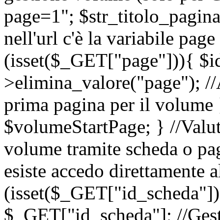
page=1"; $str_titolo_pagina=
nell'url c'è la variabile page
(isset($_GET["page"])){ $
>elimina_valore("page"); //A
prima pagina per il volume
$volumeStartPage; } //Valut
volume tramite scheda o pag
esiste accedo direttamente a
(isset($_GET["id_scheda"]
$_GET["id_scheda"]; //Gesti