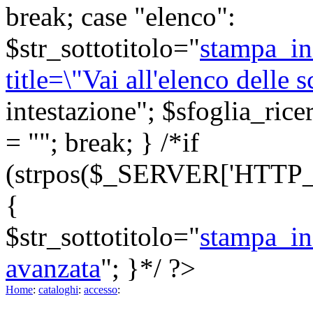
break; case "elenco":
$str_sottotitolo="
stampa_in
title=\"Vai all'elenco delle
intestazione"; $sfoglia_ricer
= ""; break; } /*if
(strpos($_SERVER['HTTP_R
{
$str_sottotitolo="
stampa_in
avanzata
"; }*/ ?>
Home
:
cataloghi
:
accesso
: